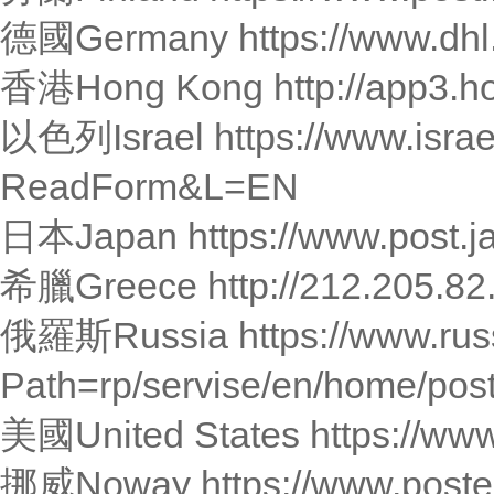
德國Germany https://www.dhl.
香港Hong Kong http://app3.ho
以色列Israel https://www.israe
ReadForm&L=EN
日本Japan https://www.post.ja
希臘Greece http://212.205.82.
俄羅斯Russia https://www.russ
Path=rp/servise/en/home/post
美國United States https://ww
挪威Noway https://www.poste