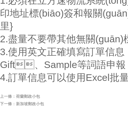
1.必須在
立方速
物流系統(tǒ
印地址標(biāo)簽和報關(guā
里}
2.盡量不要帶其他無關(guān)標
3.使用英文正確填寫訂單信息
Gift、Sample等詞語申報
4.訂單信息可以使用Excel批量
上一條：
荷蘭郵政小包
下一條：
新加坡郵政小包