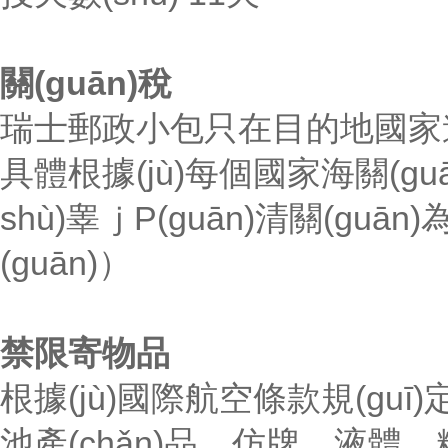
關(guān)稅
瑞士郵政小包只在目的地國家進(jìn
具體根據(jù)每個國家海關(guān
shù)睾ｊP(guān)清關(guān
(guān)）
禁限寄物品
根據(jù)國際航空條款規(g
池產(chǎn)品，仿牌，液體，粉