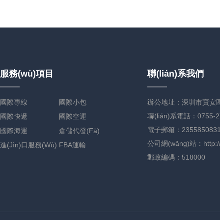
服務(wù)項目
聯(lián)系我們
國際專線
國際小包
辦公地址：深圳市寶安區
聯(lián)系電話：0755-2
國際快遞
國際空運
電子郵箱：2355850831
國際海運
倉儲代發(fā)
公司網(wǎng)站：http://m.
進(jìn)口服務(wù)
FBA運輸
郵政編碼：518000