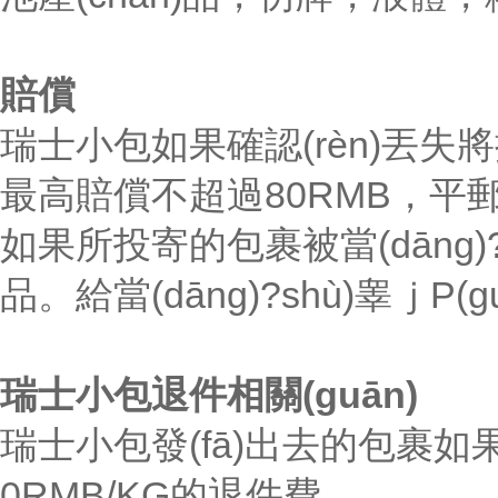
賠償
瑞士小包如果確認(rèn)丟失將按
最高賠償不超過80RMB，平郵不接受
如果所投寄的包裹被當(dāng)?sh
品。給當(dāng)?shù)睾ｊP(
瑞士小包退件相關(guān)
瑞士小包發(fā)出去的包裹如果在當(
0RMB/KG的退件費。