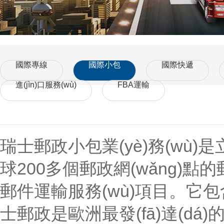
國際專線
國際小包
國際快遞
進(jìn)口服務(wù)
FBA運輸
瑞士郵政小包業(yè)務(wù)是
球200多個郵政網(wǎng)點的郵
郵件運輸服務(wù)項目。它包含
士郵政是歐洲最發(fā)達(dá)的